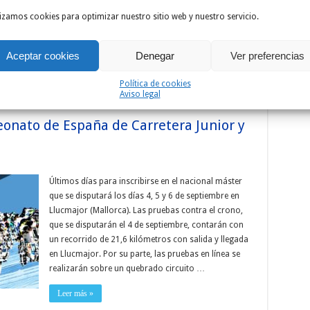
Hem
amigos y nos comíamos las uvas, el Gobierno Chino
lizamos cookies para optimizar nuestro sitio web y nuestro servicio.
informaba a la OMS sobre la aparición de casos de
«neumonía viral» en Wuhan.
Aceptar cookies
Denegar
Ver preferencias
Leer más »
Política de cookies
Aviso legal
eonato de España de Carretera Junior y
Últimos días para inscribirse en el nacional máster
que se disputará los días 4, 5 y 6 de septiembre en
Llucmajor (Mallorca). Las pruebas contra el crono,
que se disputarán el 4 de septiembre, contarán con
un recorrido de 21,6 kilómetros con salida y llegada
en Llucmajor. Por su parte, las pruebas en línea se
realizarán sobre un quebrado circuito …
Leer más »