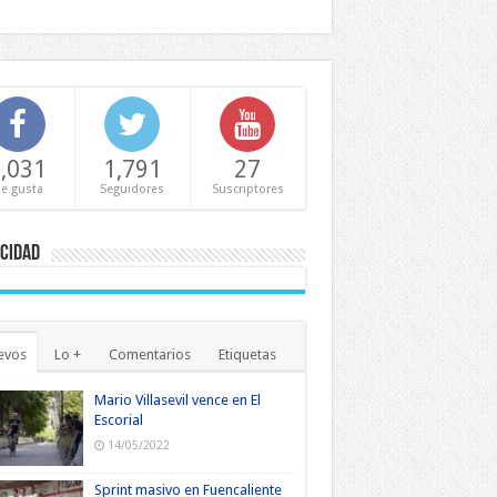
,031
1,791
27
e gusta
Seguidores
Suscriptores
cidad
evos
Lo +
Comentarios
Etiquetas
Mario Villasevil vence en El
Escorial
14/05/2022
Sprint masivo en Fuencaliente