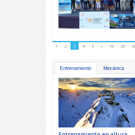
3
1
2
4
5
»
10
20
3
Entrenamiento
Mecánica
Entrenamiento en altura