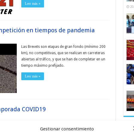
Leer más »
20
competición en tiempos de pandemia
Las Brevets son etapas de gran fondo (mínimo 200
km), no competitivas, que se realizan en carreteras
abiertas al tráfico, y que se han de completar en un
tiempo máximo prefijado.
Leer más »
mporada COVID19
Durante las navidades pasadas, mientras
Heme
Gestionar consentimiento
disfrutábamos de la compañía de familiares y