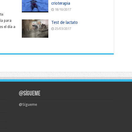
crioterapia
18/10/2017
te
ía para
Test de lactato
s el día a
25/03/2017
@Sígueme
@Sígueme