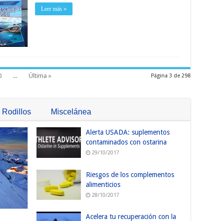
Leer más »
0
...
Última »
Página 3 de 298
Rodillos
Miscelánea
Alerta USADA: suplementos
contaminados con ostarina
29/10/2017
Riesgos de los complementos
alimenticios
28/10/2017
Acelera tu recuperación con la