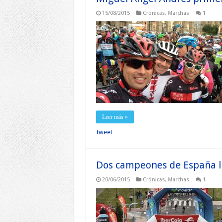
15/08/2015
Crónicas
,
Marchas
1
Leer más »
tweet
Dos campeones de España l
20/06/2015
Crónicas
,
Marchas
1