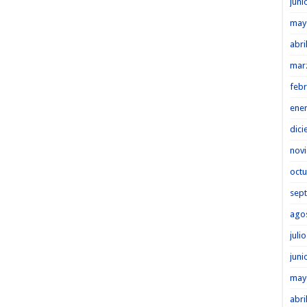
juni
may
abri
mar
febr
ene
dici
nov
octu
sep
ago
juli
juni
may
abri