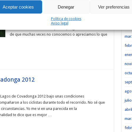
¿Paraiso o infierno? No sé como definir la experiencia de
Aceptar cookies
Denegar
Ver preferencias
Heme
esta mañana. 7h16′ por carreteras vallisoletanas y
palentinas para recorrer 228 km aderezados con 55 km
may
Política de cookies
de sirgas y caminos de concentración. Paraiso porque la
Aviso legal
abri
zona merece realmente la pena. Que gran verdad es eso
de que muchas veces no conocemos o apreciamos lo que
mar
febr
ene
nov
octu
ovadonga 2012
sep
ago
sta Lagos de Covadonga 2012 bajo unas condiciones
juli
 acompañaron a los ciclistas durante todo el recorrido. No sé que
circunstancias. Yo me vi en una parecida en la
abri
alidad te dice que es mejor …
mar
febr