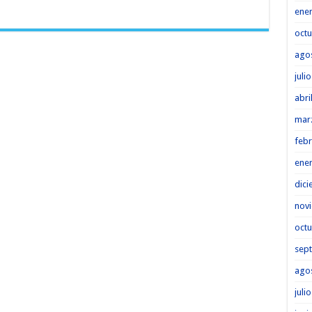
ene
octu
ago
juli
abri
mar
febr
ene
dici
nov
octu
sep
ago
juli