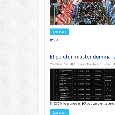
Leer más »
tweet
El pelotón máster domina 
21/06/2014
Crónicas
,
Marchas
,
Noticias
5h53’04» logrando el 10º puesto y el tercer
Leer más »