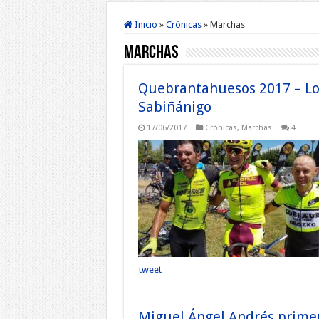
Inicio
»
Crónicas
»
Marchas
Marchas
Quebrantahuesos 2017 – Lo
Sabiñánigo
17/06/2017
Crónicas
,
Marchas
4
tweet
Miguel Ángel Andrés primer 