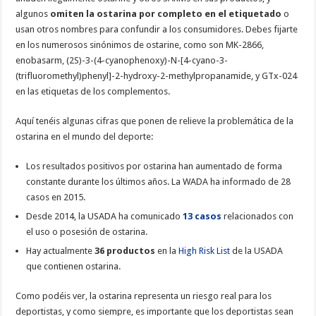
algunos
omiten la ostarina por completo en el etiquetado
o
usan otros nombres para confundir a los consumidores. Debes fijarte
en los numerosos sinónimos de ostarine, como son MK-2866,
enobasarm, (2S)-3-(4-cyanophenoxy)-N-[4-cyano-3-
(trifluoromethyl)phenyl]-2-hydroxy-2-methylpropanamide, y GTx-024
en las etiquetas de los complementos.
Aquí tenéis algunas cifras que ponen de relieve la problemática de la
ostarina en el mundo del deporte:
Los resultados positivos por ostarina han aumentado de forma
constante durante los últimos años. La WADA ha informado de 28
casos en 2015.
Desde 2014, la USADA ha comunicado
13 casos
relacionados con
el uso o posesión de ostarina.
Hay actualmente
36 productos
en la
High Risk List
de la USADA
que contienen ostarina.
Como podéis ver, la ostarina representa un riesgo real para los
deportistas, y como siempre, es importante que los deportistas sean