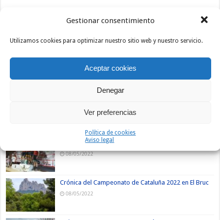
Gestionar consentimiento
Utilizamos cookies para optimizar nuestro sitio web y nuestro servicio.
Aceptar cookies
Nuevos
Lo +
Comentarios
Etiquetas
Denegar
Mario Villasevil vence en El Escorial
Ver preferencias
14/05/2022
Política de cookies
Aviso legal
Sprint masivo en Fuencaliente
08/05/2022
Crónica del Campeonato de Cataluña 2022 en El Bruc
08/05/2022