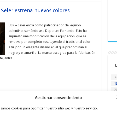
 Seler estrena nuevos colores
BSR – Seler entra como patrocinador del equipo
palentino, sumándose a Deportes Fernando. Esto ha
supuesto una modificación de la equipación, que se
renueva por completo sustituyendo el tradicional color
azul por un elegante diseño en el que predominan el
negro y el amarillo. La marca escogida para la fabricación
te, entre …
L
6
1
2
antilla para 2014
2
Gestionar consentimiento
« Di
El AC Hotels By Marriott ha sido uno de los equipos que
lizamos cookies para optimizar nuestro sitio web y nuestro servicio.
más ha dado que hablar en el mercado de fichajes de