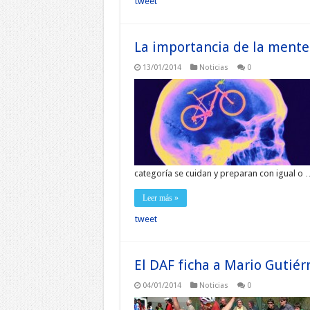
tweet
La importancia de la mente
13/01/2014
Noticias
0
categoría se cuidan y preparan con igual o 
Leer más »
tweet
El DAF ficha a Mario Gutiér
04/01/2014
Noticias
0