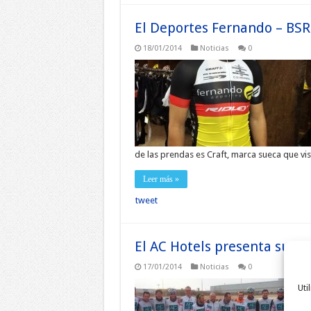
El Deportes Fernando – BSR
18/01/2014
Noticias
0
de las prendas es Craft, marca sueca que vis
Leer más »
tweet
El AC Hotels presenta su pl
17/01/2014
Noticias
0
Uti