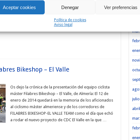
Heme
cara a la temporada 2014. Sin romper con la estructura
Aceptar cookies
Denegar
Ver preferencias
que tenían, se han movido para procurarse varios
may
corredores que puedan aportar más potencial al equipo.
Política de cookies
abri
A pesar de que también ha sufrido bajas importantes
Aviso legal
mar
febr
ene
nov
abres Bikeshop – El Valle
octu
sep
Os dejo la crónica de la presentación del equipo ciclista
ago
máster Filabres Bikeshop – El Valle, de Almería: El 12 de
juli
enero de 2014 quedará en la memoria de los aficionados
al ciclismo máster almeriense y de los corredores de
abri
FILABRES BIKESHOP-EL VALLE TEAM como el día que echó
mar
a rodar el nuevo proyecto de CDC El Valle en la que …
febr
ene