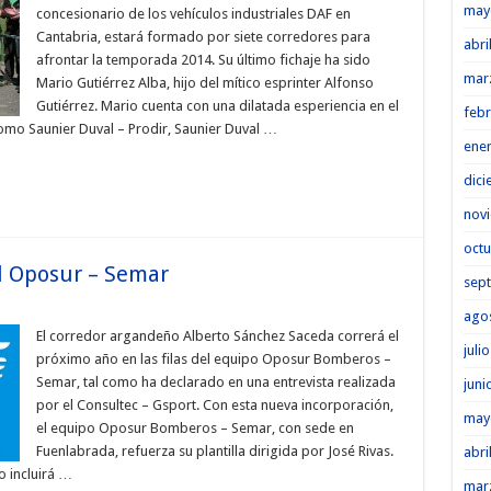
may
concesionario de los vehículos industriales DAF en
Cantabria, estará formado por siete corredores para
abri
afrontar la temporada 2014. Su último fichaje ha sido
mar
Mario Gutiérrez Alba, hijo del mítico esprinter Alfonso
Gutiérrez. Mario cuenta con una dilatada esperiencia en el
febr
o Saunier Duval – Prodir, Saunier Duval …
ene
dici
nov
octu
el Oposur – Semar
sep
ago
El corredor argandeño Alberto Sánchez Saceda correrá el
juli
próximo año en las filas del equipo Oposur Bomberos –
Semar, tal como ha declarado en una entrevista realizada
juni
por el Consultec – Gsport. Con esta nueva incorporación,
may
el equipo Oposur Bomberos – Semar, con sede en
Fuenlabrada, refuerza su plantilla dirigida por José Rivas.
abri
o incluirá …
mar