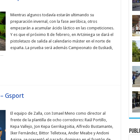
Mientras algunos todavía estarán ultimando su
preparación invernal, con la fase aeróbica, otros
empezarán a acumular ácido láctico en las competiciones.
Y es que el próximo 8 de febrero, en Artziniega se dará el
pistoletazo de salida al calendario máster en el norte de
españa. La prueba será además Campeonato de Euskadi,
 …
 – Gsport
El equipo de Zalla, con Ismael Meno como director al
frente de la plantilla de ocho corredores: Raúl Portillo,
Kepa Vallejo, Jon Kepa Gerrikagoitia, Alfredo Bustamante,
Publi
Iker Fernández, Bittor Telletxea, Ander Meabe y Andoni
Agirre, se presentó el pasado domingo en el frontón de