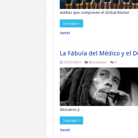
vueltas que componen el Global Master …
Leer más »
tweet
La Fábula del Médico y el 
22/01/2014
Miscelánea
0
descanso y …
Leer más »
tweet