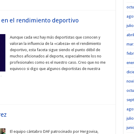
octu
ago
 en el rendimiento deportivo
juli
abri
Aunque cada vez hay más deportistas que conocen y
valoran la influencia de la «cabeza» en el rendimiento
mar
deportivo, esta faceta sigue siendo el punto débil de
febr
muchos aficionados al deporte, especialmente los no
profesionales como es el nuestro caso. Creo que no me
ene
equivoco si digo que algunos deportistas de nuestra
dici
…
nov
octu
sep
ago
rez
juli
juni
El equipo cántabro DAF patrocinado por Hergovisa,