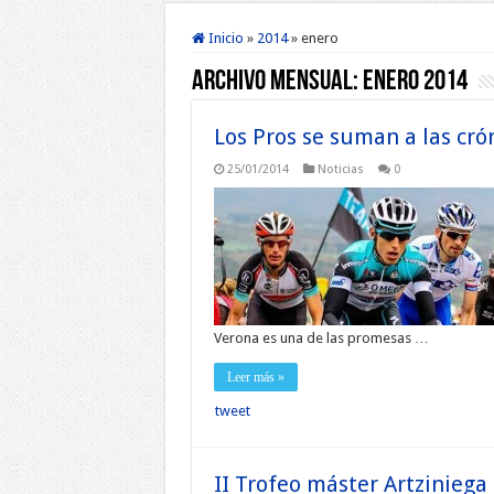
Inicio
»
2014
»
enero
Archivo mensual:
enero 2014
Los Pros se suman a las cró
25/01/2014
Noticias
0
Verona es una de las promesas …
Leer más »
tweet
II Trofeo máster Artzinieg