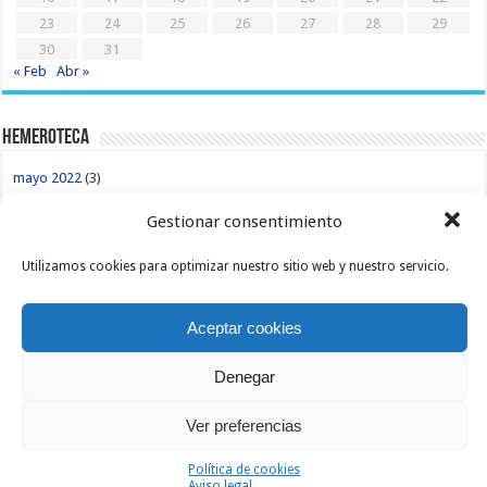
23
24
25
26
27
28
29
30
31
« Feb
Abr »
Hemeroteca
mayo 2022
(3)
abril 2022
(3)
Gestionar consentimiento
marzo 2022
(3)
Utilizamos cookies para optimizar nuestro sitio web y nuestro servicio.
febrero 2022
(3)
enero 2022
(1)
Aceptar cookies
noviembre 2021
(2)
Denegar
octubre 2021
(6)
septiembre 2021
(1)
Ver preferencias
agosto 2021
(1)
Política de cookies
julio 2021
(5)
Aviso legal