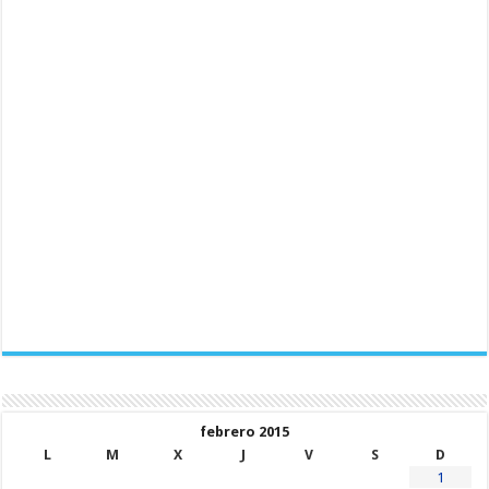
febrero 2015
L
M
X
J
V
S
D
1