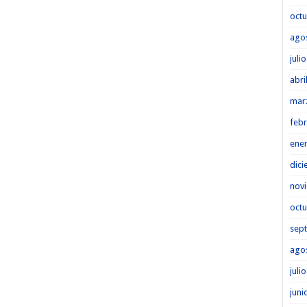
octu
ago
juli
abri
mar
febr
ene
dici
nov
octu
sep
ago
juli
juni