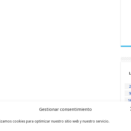
L
2
9
1
2
Gestionar consentimiento
« En
lizamos cookies para optimizar nuestro sitio web y nuestro servicio.