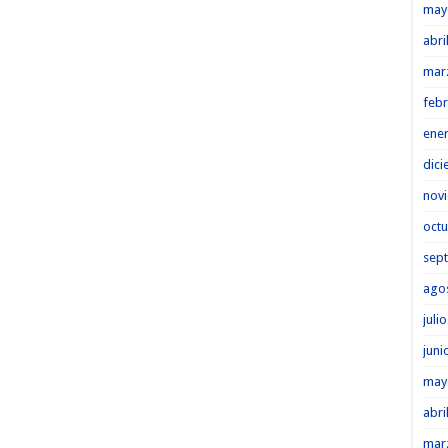
may
abri
mar
febr
ene
dici
nov
octu
sep
ago
juli
juni
may
abri
mar