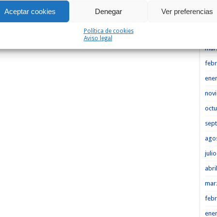
Heme
Aceptar cookies
Denegar
Ver preferencias
may
Política de cookies
abri
Aviso legal
mar
febr
ene
nov
octu
sep
ago
juli
abri
mar
febr
ene