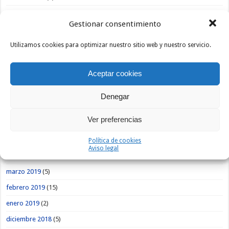
enero 2020
(9)
Gestionar consentimiento
diciembre 2019
(1)
noviembre 2019
(3)
Utilizamos cookies para optimizar nuestro sitio web y nuestro servicio.
octubre 2019
(1)
Aceptar cookies
septiembre 2019
(5)
agosto 2019
(9)
Denegar
julio 2019
(4)
Ver preferencias
junio 2019
(7)
mayo 2019
(13)
Política de cookies
Aviso legal
abril 2019
(12)
marzo 2019
(5)
febrero 2019
(15)
enero 2019
(2)
diciembre 2018
(5)