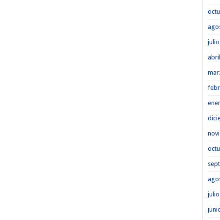
octu
ago
juli
abri
mar
febr
ene
dici
nov
octu
sep
ago
juli
juni