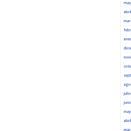
may
abri
mar
febr
ene
dici
nov
octu
sep
ago
juli
juni
may
abri
mar