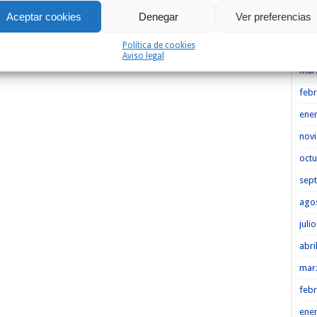
Heme
Aceptar cookies
Denegar
Ver preferencias
may
Política de cookies
abri
Aviso legal
mar
febr
ene
nov
octu
sep
ago
juli
abri
mar
febr
ene