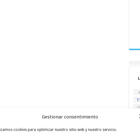
L
4
1
1
2
Gestionar consentimiento
« En
lizamos cookies para optimizar nuestro sitio web y nuestro servicio.