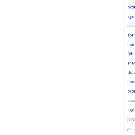
octu
ago
juli
abri
mar
febr
ene
dici
nov
octu
sep
ago
juli
juni