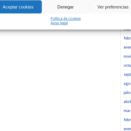
Heme
Aceptar cookies
Denegar
Ver preferencias
may
Política de cookies
abri
Aviso legal
mar
febr
ene
nov
octu
sep
ago
juli
abri
mar
febr
ene