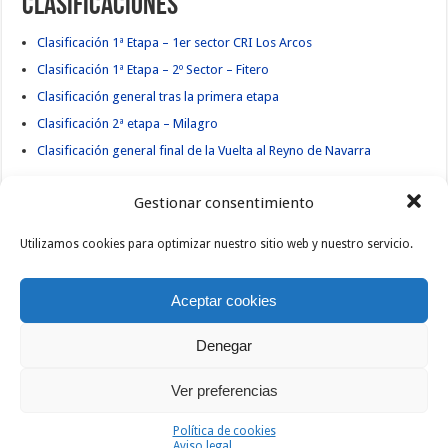
Clasificaciones
Clasificación 1ª Etapa – 1er sector CRI Los Arcos
Clasificación 1ª Etapa – 2º Sector – Fitero
Clasificación general tras la primera etapa
Clasificación 2ª etapa – Milagro
Clasificación general final de la Vuelta al Reyno de Navarra
Gestionar consentimiento
Etiquetas
CLASIFICACIONES
NAVARRA
REYNO DE NAVARRA
VUELTA
Utilizamos cookies para optimizar nuestro sitio web y nuestro servicio.
Anterior
Comienza la Vuelta al Reyno de
Aceptar cookies
Navarra
Siguiente
Vuelta a Navarra 2013 – Gran
Denegar
Premio Goerna Intrespa
Artículos relacionados
Ver preferencias
Política de cookies
Aviso legal