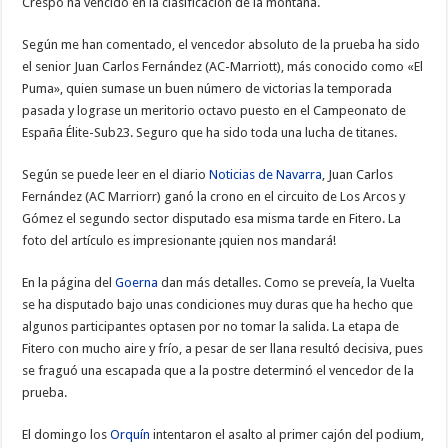
Crespo ha vencido en la clasificación de la montaña.
Según me han comentado, el vencedor absoluto de la prueba ha sido
el senior Juan Carlos Fernández (AC-Marriott), más conocido como «El
Puma», quien sumase un buen número de victorias la temporada
pasada y lograse un meritorio octavo puesto en el Campeonato de
España Élite-Sub23. Seguro que ha sido toda una lucha de titanes.
Según se puede leer en el diario
Noticias de Navarra
, Juan Carlos
Fernández (AC Marriorr) ganó la crono en el circuito de Los Arcos y
Gómez el segundo sector disputado esa misma tarde en Fitero. La
foto del artículo es impresionante ¡quien nos mandará!
En la página del
Goerna
dan más detalles. Como se preveía, la Vuelta
se ha disputado bajo unas condiciones muy duras que ha hecho que
algunos participantes optasen por no tomar la salida. La etapa de
Fitero con mucho aire y frío, a pesar de ser llana resultó decisiva, pues
se fraguó una escapada que a la postre determinó el vencedor de la
prueba.
El domingo los
Orquín
intentaron el asalto al primer cajón del podium,