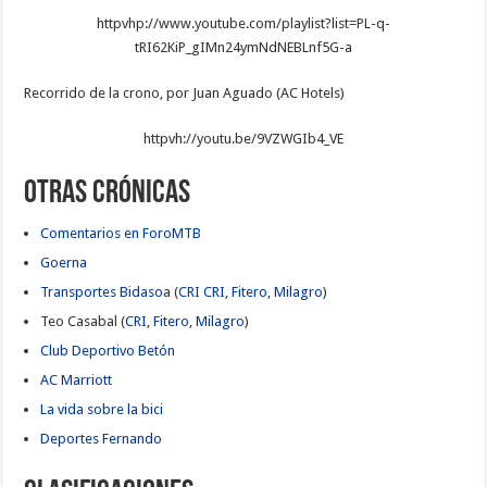
httpvhp://www.youtube.com/playlist?list=PL-q-
tRI62KiP_gIMn24ymNdNEBLnf5G-a
Recorrido de la crono, por Juan Aguado (AC Hotels)
httpvh://youtu.be/9VZWGIb4_VE
Otras crónicas
Comentarios en ForoMTB
Goerna
Transportes Bidaso
a (
CRI
CRI
,
Fitero
,
Milagro
)
Teo Casabal (
CRI
,
Fitero
,
Milagro
)
Club Deportivo Betón
AC Marriott
La vida sobre la bici
Deportes Fernando