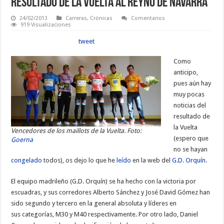
Resultado de la Vuelta al Reyno de Navarra
24/02/2013
Carreras
,
Crónicas
Comentarios
919 Visualizaciones
tweet
Como
anticipo,
pues aún hay
muy pocas
noticias del
resultado de
la Vuelta
Vencedores de los maillots de la Vuelta. Foto:
(espero que
Goerna
no se hayan
congelado
todos), os dejo lo que he
leído
en la web del
G.D. Orquín
.
El equipo madrileño (G.D. Orquín) se ha hecho con la victoria por
escuadras, y sus corredores Alberto Sánchez y José David Gómez han
sido segundo y tercero en la general absoluta y líderes en
sus categorías, M30 y M40 respectivamente. Por otro lado, Daniel