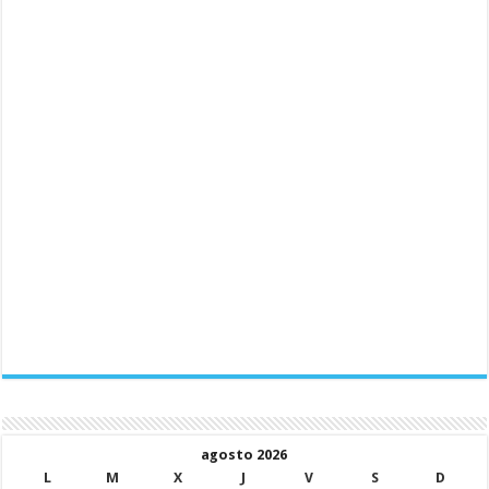
agosto 2026
L
M
X
J
V
S
D