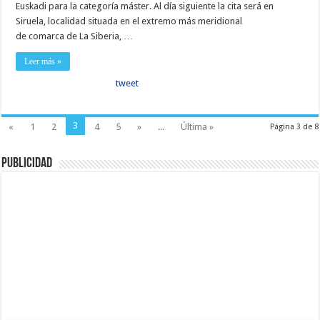
Euskadi para la categoría máster. Al día siguiente la cita será en
Siruela, localidad situada en el extremo más meridional
de comarca de La Siberia, …
Leer más »
tweet
3
«
1
2
4
5
»
...
Última »
Página 3 de 8
Publicidad