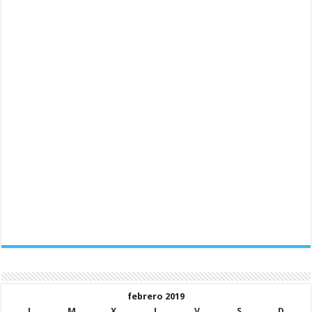
febrero 2019
L
M
X
J
V
S
D