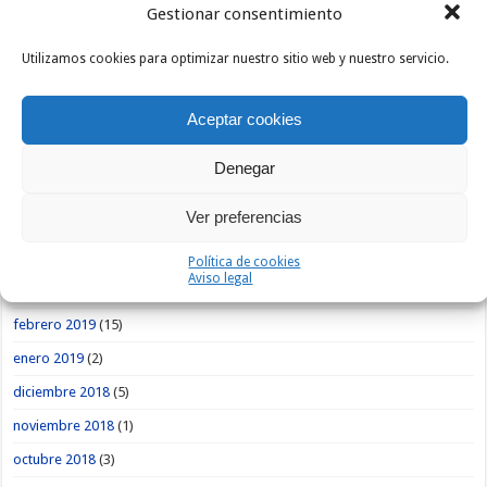
Gestionar consentimiento
noviembre 2019
(3)
octubre 2019
(1)
Utilizamos cookies para optimizar nuestro sitio web y nuestro servicio.
septiembre 2019
(5)
Aceptar cookies
agosto 2019
(9)
julio 2019
(4)
Denegar
junio 2019
(7)
Ver preferencias
mayo 2019
(13)
abril 2019
(12)
Política de cookies
Aviso legal
marzo 2019
(5)
febrero 2019
(15)
enero 2019
(2)
diciembre 2018
(5)
noviembre 2018
(1)
octubre 2018
(3)