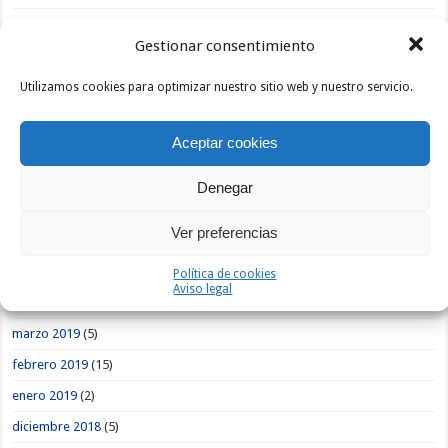
enero 2020
(9)
Gestionar consentimiento
diciembre 2019
(1)
noviembre 2019
(3)
Utilizamos cookies para optimizar nuestro sitio web y nuestro servicio.
octubre 2019
(1)
Aceptar cookies
septiembre 2019
(5)
agosto 2019
(9)
Denegar
julio 2019
(4)
Ver preferencias
junio 2019
(7)
mayo 2019
(13)
Política de cookies
Aviso legal
abril 2019
(12)
marzo 2019
(5)
febrero 2019
(15)
enero 2019
(2)
diciembre 2018
(5)