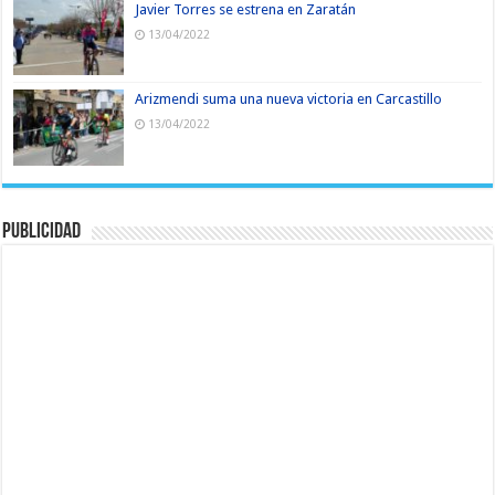
Javier Torres se estrena en Zaratán
13/04/2022
Arizmendi suma una nueva victoria en Carcastillo
13/04/2022
Publicidad