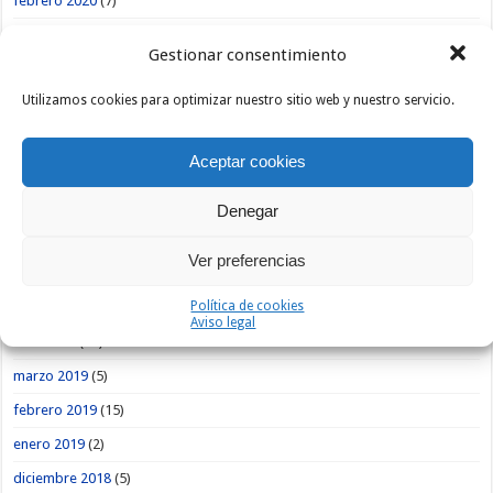
febrero 2020
(7)
enero 2020
(9)
Gestionar consentimiento
diciembre 2019
(1)
Utilizamos cookies para optimizar nuestro sitio web y nuestro servicio.
noviembre 2019
(3)
octubre 2019
(1)
Aceptar cookies
septiembre 2019
(5)
agosto 2019
(9)
Denegar
julio 2019
(4)
Ver preferencias
junio 2019
(7)
Política de cookies
mayo 2019
(13)
Aviso legal
abril 2019
(12)
marzo 2019
(5)
febrero 2019
(15)
enero 2019
(2)
diciembre 2018
(5)