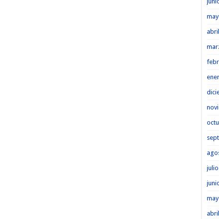
juni
may
abri
mar
febr
ene
dici
nov
octu
sep
ago
juli
juni
may
abri