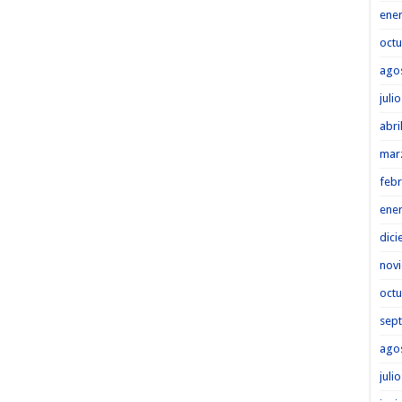
ene
octu
ago
juli
abri
mar
febr
ene
dici
nov
octu
sep
ago
juli