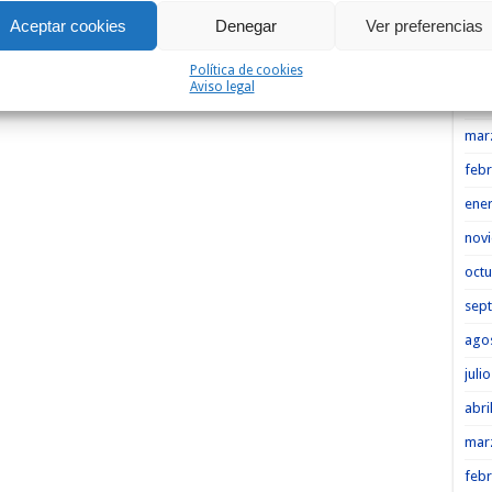
Aceptar cookies
Denegar
Ver preferencias
Heme
may
Política de cookies
Aviso legal
abri
mar
febr
ene
nov
octu
sep
ago
juli
abri
mar
febr