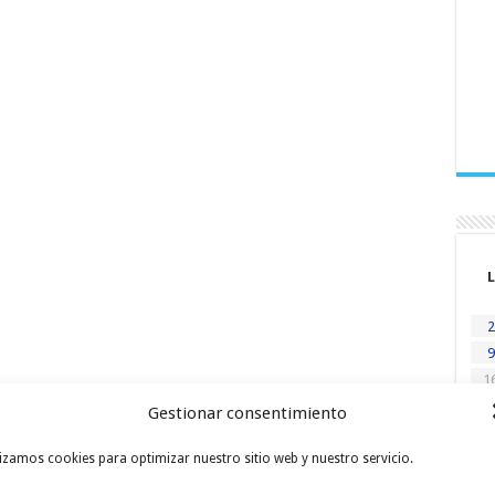
L
2
9
1
2
Gestionar consentimiento
3
« M
lizamos cookies para optimizar nuestro sitio web y nuestro servicio.