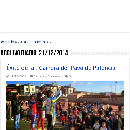
Inicio
»
2014
»
diciembre
»
21
Archivo diario:
21/12/2014
Éxito de la I Carrera del Pavo de Palencia
21/12/2014
Carreras
,
Crónicas
0