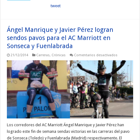
tweet
Ángel Manrique y Javier Pérez logran
sendos pavos para el AC Marriott en
Sonseca y Fuenlabrada
en
21/12/2014
Carreras
,
Crónicas
Comentarios desactivados
Ángel
Manrique
y
Javier
Pérez
logran
sendos
pavos
para
el
AC
Marriott
en
Sonseca
y
Fuenlabrada
Los corredores del AC Marriott Ángel Manrique y Javier Pérez han
logrado este fin de semana sendas victorias en las carreras del pavo
de Sonseca (Toledo) y Fuenlabrada (Madrid) respectivamente. El