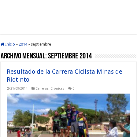
Inicio
»
2014
»
septiembre
Archivo mensual:
septiembre 2014
Resultado de la Carrera Ciclista Minas de
Riotinto
21/09/2014
Carreras
,
Crónicas
0