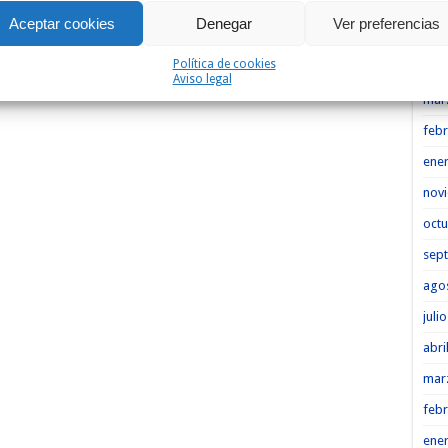
Heme
Aceptar cookies
Denegar
Ver preferencias
may
Política de cookies
abri
Aviso legal
mar
febr
ene
nov
octu
sep
ago
juli
abri
mar
febr
ene