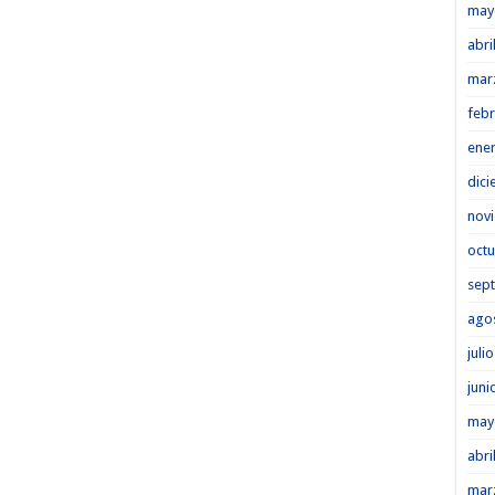
may
abri
mar
febr
ene
dici
nov
octu
sep
ago
juli
juni
may
abri
mar