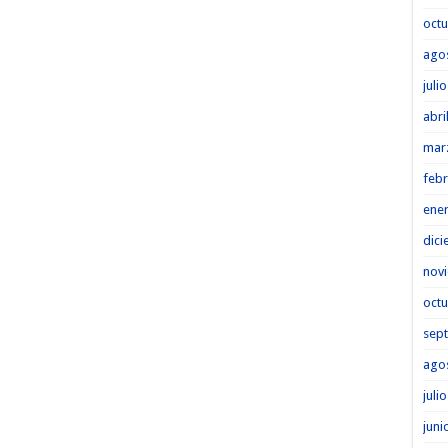
octu
ago
juli
abri
mar
febr
ene
dici
nov
octu
sep
ago
juli
juni