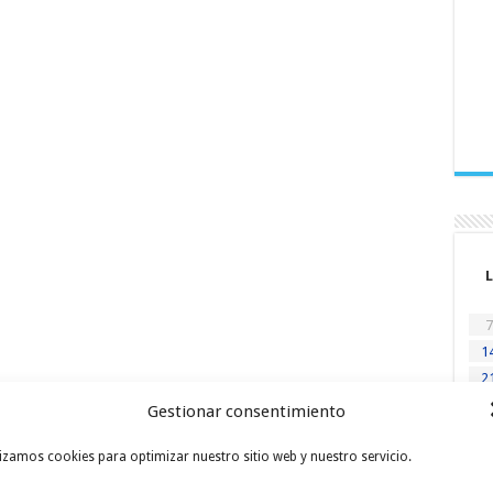
L
7
1
2
2
Gestionar consentimiento
« Ju
lizamos cookies para optimizar nuestro sitio web y nuestro servicio.