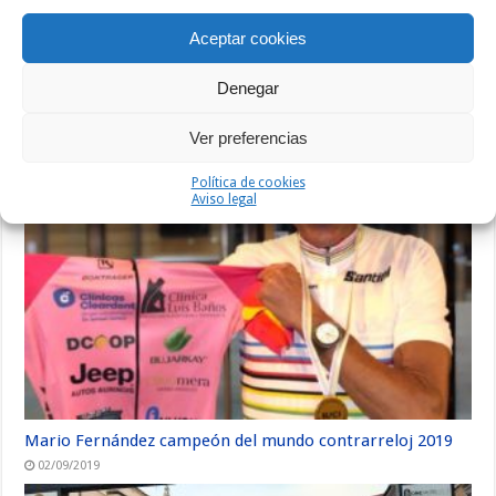
Anterior
Aceptar cookies
Vota por Guillermo Prieto para
las becas Titan Desert
Siguiente
Denegar
Guarda tu bici en casa con estilo
Ver preferencias
Artículos relacionados
Política de cookies
Aviso legal
Mario Fernández campeón del mundo contrarreloj 2019
02/09/2019