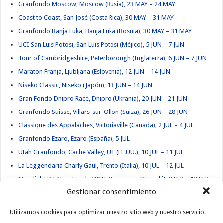
Granfondo Moscow, Moscow (Rusia), 23 MAY – 24 MAY
Coast to Coast, San José (Costa Rica), 30 MAY – 31 MAY
Granfondo Banja Luka, Banja Luka (Bosnia), 30 MAY – 31 MAY
UCI San Luis Potosi, San Luis Potosi (Méjico), 5 JUN – 7 JUN
Tour of Cambridgeshire, Peterborough (Inglaterra), 6 JUN – 7 JUN
Maraton Franja, Ljubljana (Eslovenia), 12 JUN – 14 JUN
Niseko Classic, Niseko (Japón), 13 JUN – 14 JUN
Gran Fondo Dnipro Race, Dnipro (Ukrania), 20 JUN – 21 JUN
Granfondo Suisse, Villars-sur-Ollon (Suiza), 26 JUN – 28 JUN
Classique des Appalaches, Victoriaville (Canada), 2 JUL – 4 JUL
Granfondo Ezaro, Ezaro (España), 5 JUL
Utah Granfondo, Cache Valley, UT (EE.UU.), 10 JUL – 11 JUL
La Leggendaria Charly Gaul, Trento (Italia), 10 JUL – 12 JUL
Mundial: UCI Gran Fondo WCH, Vancouver (Canadá), 9 SEP – 12 SEP
Gestionar consentimiento
Utilizamos cookies para optimizar nuestro sitio web y nuestro servicio.
Etiquetas
MUNDIAL
UWCT