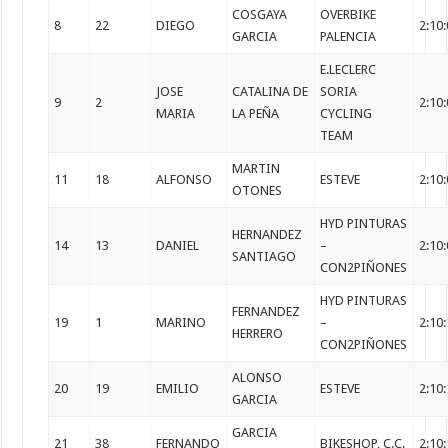
COSGAYA
OVERBIKE
8
22
DIEGO
2:10
GARCIA
PALENCIA
E.LECLERC
JOSE
CATALINA DE
SORIA
9
2
2:10
MARIA
LA PEÑA
CYCLING
TEAM
MARTIN
11
18
ALFONSO
ESTEVE
2:10
OTONES
HYD PINTURAS
HERNANDEZ
14
13
DANIEL
–
2:10
SANTIAGO
CON2PIÑONES
HYD PINTURAS
FERNANDEZ
19
1
MARINO
–
2:10
HERRERO
CON2PIÑONES
ALONSO
20
19
EMILIO
ESTEVE
2:10
GARCIA
GARCIA
21
38
FERNANDO
BIKESHOP, C.C.
2:10