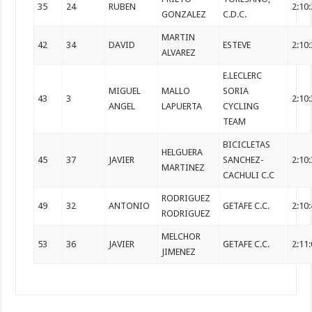
35
24
RUBEN
2:10
GONZALEZ
C.D.C.
MARTIN
42
34
DAVID
ESTEVE
2:10
ALVAREZ
E.LECLERC
MIGUEL
MALLO
SORIA
43
3
2:10
ANGEL
LAPUERTA
CYCLING
TEAM
BICICLETAS
HELGUERA
45
37
JAVIER
SANCHEZ-
2:10
MARTINEZ
CACHULI C.C
RODRIGUEZ
49
32
ANTONIO
GETAFE C.C.
2:10
RODRIGUEZ
MELCHOR
53
36
JAVIER
GETAFE C.C.
2:11
JIMENEZ