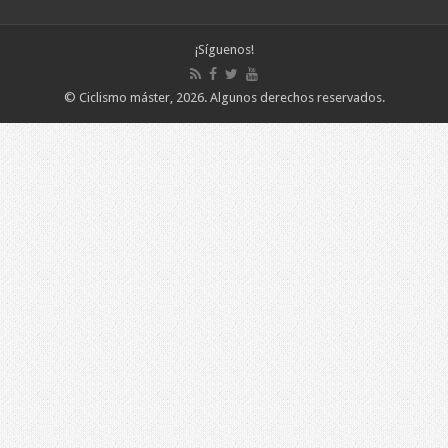
¡Síguenos!
©
Ciclismo máster
, 2026.
Algunos derechos reservados
.