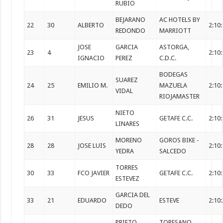
RUBIO
BEJARANO
AC HOTELS BY
22
30
ALBERTO
2:10
REDONDO
MARRIOTT
JOSE
GARCIA
ASTORGA,
23
4
2:10
IGNACIO
PEREZ
C.D.C.
BODEGAS
SUAREZ
24
25
EMILIO M.
MAZUELA
2:10
VIDAL
RIOJAMASTER
NIETO
26
31
JESUS
GETAFE C.C.
2:10
LINARES
MORENO
GOROS BIKE -
28
28
JOSE LUIS
2:10
YEDRA
SALCEDO
TORRES
30
33
FCO JAVIER
GETAFE C.C.
2:10
ESTEVEZ
GARCIA DEL
33
21
EDUARDO
ESTEVE
2:10
DEDO
PRIETO
TORESANO,