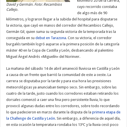
kilómetro 20 de la carrera,
David y Germán. Foto: Recambios
cuyo recorrido constaba
Callejo.
de algo más de 90
kilómetros, y lograron llegar a la subida del hospital para disputarse
la victoria, que cayó en manos del corredor del Recambios Callejo,
Germán Gil, quien suma su segunda victoria de la temporada tras la
conseguida en su
debut en Tarazona
. Con su victoria, el corredor
burgalés también logró auparse a la primera posición de la categoría
máster 40 en la Copa de Castilla y León, desbancando al palentino
Miguel Ángel Andrés «Miguelín» del Norinver.
La mañana del sábado 14 de abril amaneció lluviosa en Castilla y León
a causa de un frente que barrió la comunidad de este a oeste. La
carrera se disputaba por la tarde y para esa hora las previsiones
meteorológicas ya anunciaban tiempo seco. Sin embargo, sobre las
cuatro de la tarde, justo cuando los corredores estaban retirando los
dorsales comenzó a caer una fina pero persistente lluvia, lo que
provocó algunas dudas entre los corredores, sobre todo recordando
lo que padecieron en marzo durante la disputa de la
primera etapa de
la Challenge de Castilla y León
. Sin embargo, a diferencia de aquel día,
en esta ocasión la temperatura rondaba los 13ºC y la lluvia cesó poco