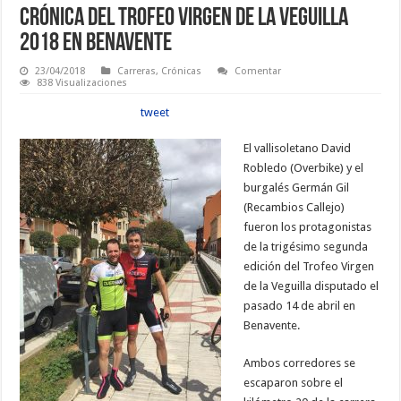
Crónica del Trofeo Virgen de La Veguilla
2018 en Benavente
23/04/2018
Carreras
,
Crónicas
Comentar
838 Visualizaciones
tweet
El vallisoletano David
Robledo (Overbike) y el
burgalés Germán Gil
(Recambios Callejo)
fueron los protagonistas
de la trigésimo segunda
edición del Trofeo Virgen
de la Veguilla disputado el
pasado 14 de abril en
Benavente.
Ambos corredores se
escaparon sobre el