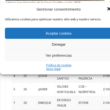
Líderes provisionales de la Copa Castilla y León 2018
Gestionar consentimiento
Máster 30
Máster 40
Utilizamos cookies para optimizar nuestro sitio web y nuestro servicio.
Máster 50
Aceptar cookies
Máster 60
Denegar
POS.
DORSAL
NOMBRE
APELLIDOS
CLUB\EQUIPO
TIE
Ver preferencias
DE LA MATA
3
17
RUBEN
GETAFE C.C.
2:10
ZARZA
Política de cookies
Aviso legal
ROMAN
OVERBIKE
4
23
JOSUE
2:10
SANTOS
PALENCIA
VILCHES
CCB –
5
26
JAVIER
2:10
HORTIGUELA
NORPETROL
DE DIEGO
7
20
ENRIQUE
ESTEVE
2:10
YAGUE