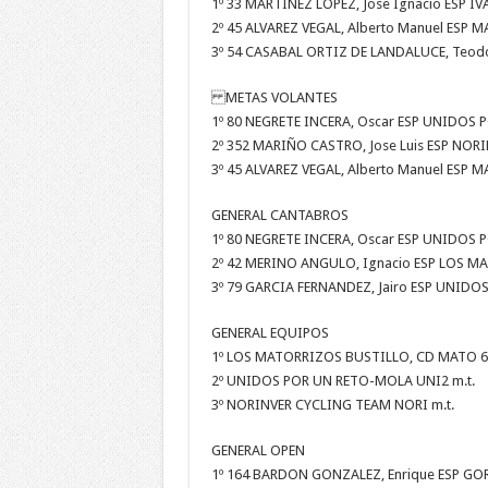
1º 33 MARTINEZ LOPEZ, Jose Ignacio ESP I
2º 45 ALVAREZ VEGAL, Alberto Manuel ESP M
3º 54 CASABAL ORTIZ DE LANDALUCE, Teod
METAS VOLANTES
1º 80 NEGRETE INCERA, Oscar ESP UNIDOS
2º 352 MARIÑO CASTRO, Jose Luis ESP NOR
3º 45 ALVAREZ VEGAL, Alberto Manuel ESP M
GENERAL CANTABROS
1º 80 NEGRETE INCERA, Oscar ESP UNIDOS 
2º 42 MERINO ANGULO, Ignacio ESP LOS MA
3º 79 GARCIA FERNANDEZ, Jairo ESP UNIDO
GENERAL EQUIPOS
1º LOS MATORRIZOS BUSTILLO, CD MATO 6
2º UNIDOS POR UN RETO-MOLA UNI2 m.t.
3º NORINVER CYCLING TEAM NORI m.t.
GENERAL OPEN
1º 164 BARDON GONZALEZ, Enrique ESP GOR