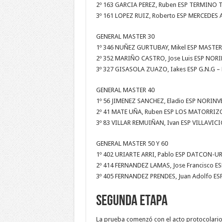
2º 163 GARCIA PEREZ, Ruben ESP TERMINO TE
3º 161 LOPEZ RUIZ, Roberto ESP MERCEDES
GENERAL MASTER 30
1º 346 NUÑEZ GURTUBAY, Mikel ESP MASTER 
2º 352 MARIÑO CASTRO, Jose Luis ESP NOR
3º 327 GISASOLA ZUAZO, Iakes ESP G.N.G –
GENERAL MASTER 40
1º 56 JIMENEZ SANCHEZ, Eladio ESP NORINV
2º 41 MATE UÑA, Ruben ESP LOS MATORRIZO
3º 83 VILLAR REMUIÑAN, Ivan ESP VILLAVI
GENERAL MASTER 50 Y 60
1º 402 URIARTE ARRI, Pablo ESP DATCON-
2º 414 FERNANDEZ LAMAS, Jose Francisco 
3º 405 FERNANDEZ PRENDES, Juan Adolfo ES
Segunda etapa
La prueba comenzó con el acto protocolario