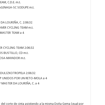
AM, C.D.E. m.t.
 AGINAGA-SC SODUPE m.t.
DA LOURIÑA, C. 2:06:32
INVER CYCLING TEAM m.t.
 MASTER TEAM a 4
ER CYCLING TEAM 2:06:32
S BUSTILLO, CD m.t.
CIOSA-MAYADOR m.t.
URDULIZKOTROPELA 2:06:32
ESP UNIDOS POR UN RETO-MOLA a 4
P MASTER DA LOURIÑA, C. a 4
 del corte de cinta asistiendo a la misma Doña Gema Igual por