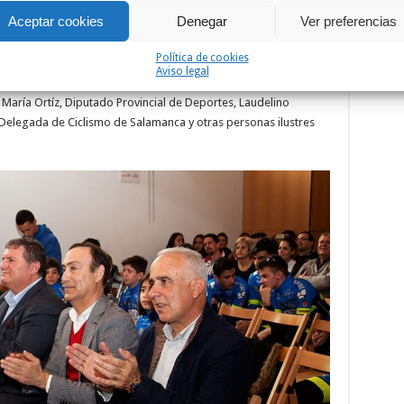
e su sede. Allí se presentó uno a uno a los integrantes de ambos
Aceptar cookies
Denegar
Ver preferencias
 hacen posible que el proyecto continúe un año más.
Política de cookies
ia, entre otros, de Enrique Cabero, vicerrector de la Universidad
Aviso legal
de Carbajosa de la Sagrada, José Álvarez, Concejal de
María Ortíz, Diputado Provincial de Deportes, Laudelino
, Delegada de Ciclismo de Salamanca y otras personas ilustres