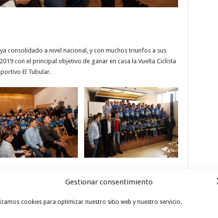
 ya consolidado a nivel nacional, y con muchos triunfos a sus
19 con el principal objetivo de ganar en casa la Vuelta Ciclista
ortivo El Tubular.
 las fotos oficiales de ambos equipos en la Fachada de la
Gestionar consentimiento
 su octavo centenario sirvió de espectacular escenario.
lizamos cookies para optimizar nuestro sitio web y nuestro servicio.
sidad de Salamanca, tuvo lugar otro en la localidad de Carbajosa