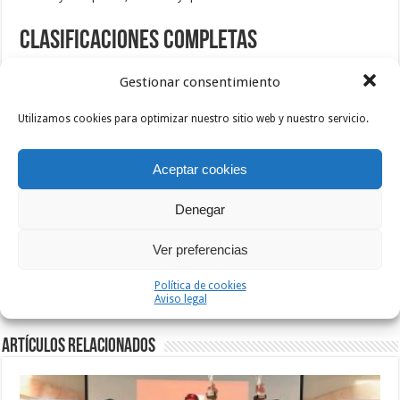
Clasificaciones completas
Gestionar consentimiento
CopaEuropaMasters2017_Resultados-M-30-40
Utilizamos cookies para optimizar nuestro sitio web y nuestro servicio.
CopaEuropaMasters2017_Resultados-M-50-60
Aceptar cookies
Etiquetas
COPAEUROPA
MALLORCA
Denegar
Anterior
Ver preferencias
La I Challenge Alavesa de Ruta
Máster finalizó en Laguardia
Siguiente
Política de cookies
Vídeos, fotos y clasificaciones del
Aviso legal
ciclocross de Llodio 2017
Artículos relacionados