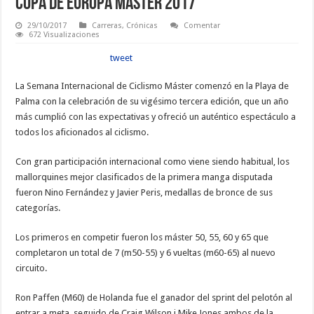
Copa de Europa Máster 2017
29/10/2017
Carreras
,
Crónicas
Comentar
672 Visualizaciones
tweet
La Semana Internacional de Ciclismo Máster comenzó en la Playa de
Palma con la celebración de su vigésimo tercera edición, que un año
más cumplió con las expectativas y ofreció un auténtico espectáculo a
todos los aficionados al ciclismo.
Con gran participación internacional como viene siendo habitual, los
mallorquines mejor clasificados de la primera manga disputada
fueron Nino Fernández y Javier Peris, medallas de bronce de sus
categorías.
Los primeros en competir fueron los máster 50, 55, 60 y 65 que
completaron un total de 7 (m50-55) y 6 vueltas (m60-65) al nuevo
circuito.
Ron Paffen (M60) de Holanda fue el ganador del sprint del pelotón al
entrar a meta, seguido de Craig Wilson i Mike Jones ambos de la