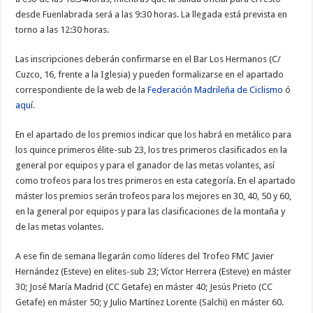
desde Fuenlabrada será a las 9:30 horas. La llegada está prevista en
torno a las 12:30 horas.
Las inscripciones deberán confirmarse en el Bar Los Hermanos (C/
Cuzco, 16, frente a la Iglesia) y pueden formalizarse en el apartado
correspondiente de la web de la
Federación Madrileña de Ciclismo
ó
aqu
í.
En el apartado de los premios indicar que los habrá en metálico para
los quince primeros élite-sub 23, los tres primeros clasificados en la
general por equipos y para el ganador de las metas volantes, así
como trofeos para los tres primeros en esta categoría. En el apartado
máster los premios serán trofeos para los mejores en 30, 40, 50 y 60,
en la general por equipos y para las clasificaciones de la montaña y
de las metas volantes.
A ese fin de semana llegarán como líderes del Trofeo FMC Javier
Hernández (Esteve) en elites-sub 23; Víctor Herrera (Esteve) en máster
30; José María Madrid (CC Getafe) en máster 40; Jesús Prieto (CC
Getafe) en máster 50; y Julio Martínez Lorente (Salchi) en máster 60.