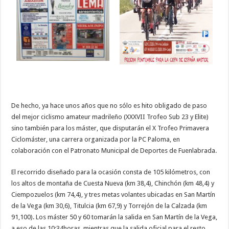
De hecho, ya hace unos años que no sólo es hito obligado de paso
del mejor ciclismo amateur madrileño (XXXVII Trofeo Sub 23 y Elite)
sino también para los máster, que disputarán el X Trofeo Primavera
Ciclomáster, una carrera organizada por la PC Paloma, en
colaboración con el Patronato Municipal de Deportes de Fuenlabrada.
El recorrido diseñado para la ocasión consta de 105 kilómetros, con
los altos de montaña de Cuesta Nueva (km 38,4), Chinchón (km 48,4) y
Ciempozuelos (km 74,4), y tres metas volantes ubicadas en San Martín
de la Vega (km 30,6), Titulcia (km 67,9) y Torrejón de la Calzada (km
91,100). Los máster 50 y 60 tomarán la salida en San Martín de la Vega,
a eso de las 10:34horas, mientras que la salida oficial para el resto