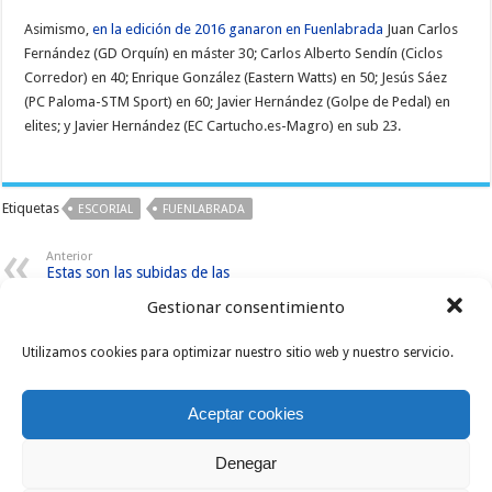
Asimismo,
en la edición de 2016 ganaron en Fuenlabrada
Juan Carlos
Fernández (GD Orquín) en máster 30; Carlos Alberto Sendín (Ciclos
Corredor) en 40; Enrique González (Eastern Watts) en 50; Jesús Sáez
(PC Paloma-STM Sport) en 60; Javier Hernández (Golpe de Pedal) en
elites; y Javier Hernández (EC Cartucho.es-Magro) en sub 23.
Etiquetas
ESCORIAL
FUENLABRADA
Anterior
Estas son las subidas de las
pruebas de Albi
Gestionar consentimiento
Siguiente
Clasificaciones del I Gran Premio
Ciclomáster Paco Nieves
Utilizamos cookies para optimizar nuestro sitio web y nuestro servicio.
Artículos relacionados
Aceptar cookies
Denegar