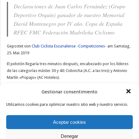
Declaraciones de Juan Carlos Fernández (Grupo
Deportivo Orquin) ganador de nuestro Memorial
David Montenegro por IV año. Copa de España
RFEC FMC Federación Madrileña Ciclismo
Gepostet von
Club Ciclista Escurialense -Competiciones-
am Samstag,
25. Mai 2019
El pelotón llegaría tres minutos después, encabezado por los líderes
de las categorías máster 30 y 40: Cidoncha (A.C. a las tres) y Antonio
Martín «Pispajo» (AC Hoteles).
Llegada del pelotón a más de 3 minutos
Gestionar consentimiento
MMontenegro #CopaEspaña
Utilizamos cookies para optimizar nuestro sitio web y nuestro servicio.
Gepostet von
Club Ciclista Escurialense -Competiciones-
am Samstag,
25. Mai 2019
Aceptar cookies
Denegar