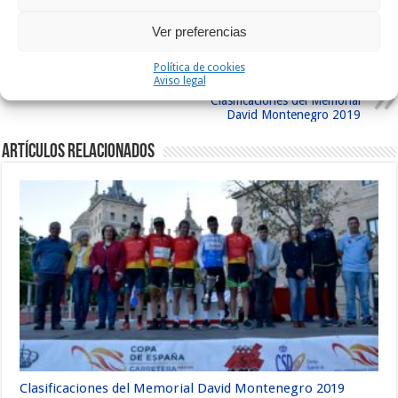
Etiquetas
DAVID MONTENEGRO
ESCORIAL
Ver preferencias
Anterior
Clasificaciones de los Juegos
Política de cookies
Mundiales
Aviso legal
Siguiente
Clasificaciones del Memorial
David Montenegro 2019
Artículos relacionados
Clasificaciones del Memorial David Montenegro 2019