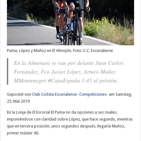
Puma, López y Muñoz en El Almojón. Foto: C.C. Escurialense
En la Almenara se van por delante Juan Carlos
Fernández, Fco Javier López, Arturo Muñoz
MMontenegro #CopaEspaña 1:45 al pelotón.
Gepostet von
Club Ciclista Escurialense -Competiciones-
am Samstag,
25. Mai 2019
En la Lonja de El Escorial El Puma no da opciones a sus rivales,
imponiéndose con claridad sobre López, que hace segundo, mientras
que en tercera posición, unos segundos después, llegaría Muñoz,
primer máster 40.