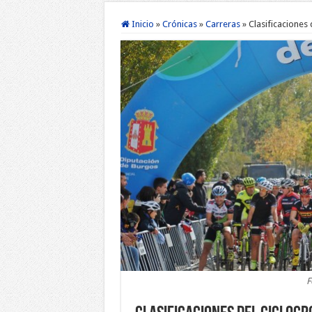
Inicio
»
Crónicas
»
Carreras
»
Clasificaciones
F