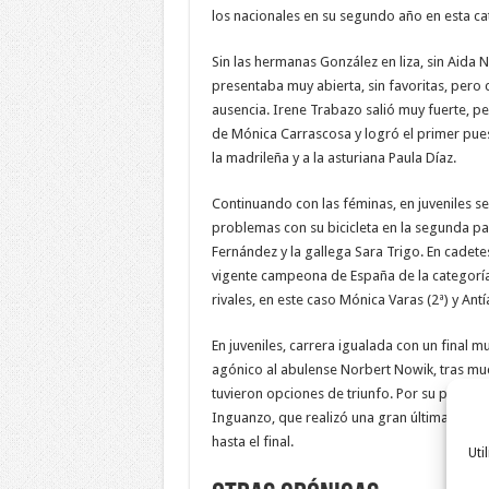
los nacionales en su segundo año en esta ca
Sin las hermanas González en liza, sin Aida 
presentaba muy abierta, sin favoritas, pero 
ausencia. Irene Trabazo salió muy fuerte, p
de Mónica Carrascosa y logró el primer puest
la madrileña y a la asturiana Paula Díaz.
Continuando con las féminas, en juveniles s
problemas con su bicicleta en la segunda part
Fernández y la gallega Sara Trigo. En cadetes
vigente campeona de España de la categoría
rivales, en este caso Mónica Varas (2ª) y Antí
En juveniles, carrera igualada con un final
agónico al abulense Norbert Nowik, tras much
tuvieron opciones de triunfo. Por su parte, 
Inguanzo, que realizó una gran última vuelt
hasta el final.
Uti