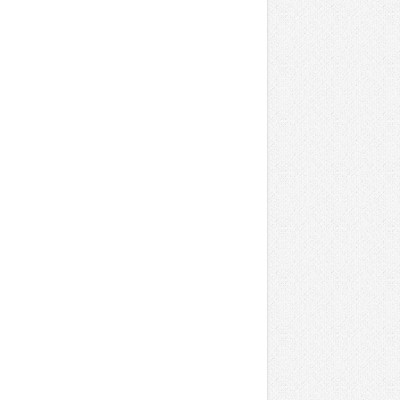
sos: 17/10/2015 18:02:08                                                                                                 Página 1/2
XI Circuito Diputacion de Burgos                                                                  Clasificado por vueltas
 12 Ciclocross Medina de Pomar                                            Parque Villacobos 3,000 km
 Elite-Sub23                                                                       17/10/2015 16:45
 Carrera iniciado a 16:47:02

  Pos.        N°   Nombre                                       Clase          PEC Vueltas               Tiempo                    Dif.
   49         50   JOSE ROMERO MANOTAS                          Elite           38   6                 53:39.258           2   Vueltas
   50         47   ALVARO REY PASANDIN                          Elite           39   6                 53:39.648           2   Vueltas
   51         14   VICTOR FERNANDEZ FERNANDEZ                   Elite           40   6                 53:50.414           2   Vueltas
   52         11   JAVIER ENCINAS MÍNGUEZ                       Elite           41   6                 54:21.975           2   Vueltas
   53         54   ÓSCAR SANTAMARÍA MUÑOZ                       Elite           42   6                 54:27.436           2   Vueltas
   54         16   GUILLERMO FERNÁNDEZ LLAMO                    Elite           43   5                 45:00.795           3   Vueltas
   55         94   ANDONI URBIETA ETXEBERRIA                    Sub23           12   5                 45:20.100           3   Vueltas
   56         21   FRANCISCO BAÑA GELA                          Elite           44   5                 45:55.423           3   Vueltas
   57         81   BALTASAR GONZALEZ RODRIGUEZ                  Sub23           13   5                 45:55.675           3   Vueltas
   58         55   VICTOR SASTRE ANDRINO                        Elite           45   5                 45:56.626           3   Vueltas
   59         96   EKAITZ ITURRALDE GORROTXATEGI                Sub23           14   5                 45:57.003           3   Vueltas
   60         92   IVAN RODRIGUEZ PUENTE                        Sub23           15   5                 45:57.478           3   Vueltas
   61         36   MANUEL MARTIN JIMENEZ                        Elite           46   5                 45:57.721           3   Vueltas
   62         19   FELIX FUENTES SANCHEZ                        Elite           47   5                 46:01.296           3   Vueltas
   63         20   FRANCESC GARCIA VILA                         Elite           48   5                 46:18.286           3   Vueltas
   64         86   JON LAINZ ZABALA                             Sub23           16   5                 46:18.962           3   Vueltas
   65         93   AITOR UNZAGA MARTINEZ         