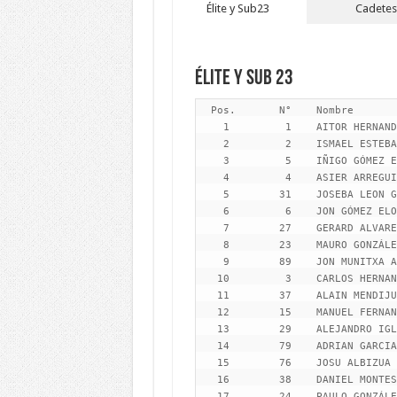
Élite y Sub23
Cadete
Élite y Sub 23
  Pos.       N°    Nombre                                        Clase          PEC Vueltas             Tiempo                    Dif.
    1         1    AITOR HERNANDEZ GUTIERREZ                     Elite            1   8             1:02:36.554
    2         2    ISMAEL ESTEBAN AGÜERO                         Elite            2   8             1:03:11.669               35.115
    3         5    IÑIGO GÓMEZ ELORRIAGA                         Elite            3   8             1:03:32.126               55.572
    4         4    ASIER ARREGUI DOMINGUEZ                       Elite            4   8             1:03:58.360             1:21.806
    5        31    JOSEBA LEON GUTIERREZ                         Elite            5   8             1:04:30.064             1:53.510
    6         6    JON GÓMEZ ELORRIAGA                           Elite            6   8             1:04:32.277             1:55.723
    7        27    GERARD ALVAREZ ORTEGA                         Elite            7   8             1:04:33.150             1:56.596
    8        23    MAURO GONZÁLEZ FONTÁN                         Elite            8   8             1:04:50.026             2:13.472
    9        89    JON MUNITXA ARRINDA                           Sub23            1   8             1:04:55.185             2:18.631
   10         3    CARLOS HERNANDEZ GARCIA                       Elite            9   8             1:05:01.185             2:24.631
   11        37    ALAIN MENDIJUR LOPEZ DE MUNAIN                Elite           10   8             1:05:28.244             2:51.690
   12        15    MANUEL FERNANDEZ GONZALEZ                     Elite           11   8             1:05:38.822             3:02.268
   13        29    ALEJANDRO IGLESIAS FERNANDEZ                  Elite           12   8             1:05:55.145             3:18.591
   14        79    ADRIAN GARCIA MONTES                          Sub23            2   8             1:06:27.334             3:50.780
   15        76    JOSU ALBIZUA ZUBIZARRETA                      Sub23            3   8             1:06:44.276             4:07.722
   16        38    DANIEL MONTES ORNIA                           Elite           13   8             1:06:52.869             4:16.315
   17        24    PAULO GONZÁLEZ FONTÁN                         Elite           14   8             1:07:05.582             4:29.028
   18        46   