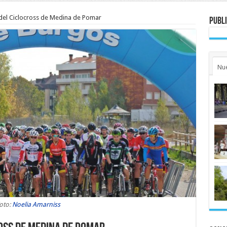
 del Ciclocross de Medina de Pomar
Publi
Nu
oto:
Noelia Amarniss