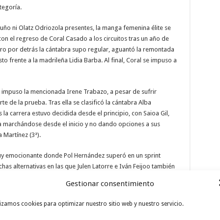
tegoría.
Nuño ni Olatz Odriozola presentes, la manga femenina élite se
con el regreso de Coral Casado a los circuitos tras un año de
ero por detrás la cántabra supo regular, aguantó la remontada
o frente a la madrileña Lidia Barba. Al final, Coral se impuso a
e impuso la mencionada Irene Trabazo, a pesar de sufrir
e de la prueba. Tras ella se clasificó la cántabra Alba
 la carrera estuvo decidida desde el principio, con Saioa Gil,
 marchándose desde el inicio y no dando opciones a sus
a Martínez (3ª).
 muy emocionante donde Pol Hernández superó en un sprint
as alternativas en las que Julen Latorre e Iván Feijoo también
la manga cadete trajo el estreno del palmarés de Gonzalo
Gestionar consentimiento
a, superando a Saúl Calzada y a Jon Calvo, muy batalladores
lizamos cookies para optimizar nuestro sitio web y nuestro servicio.