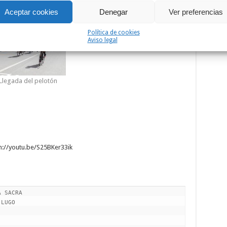
Aceptar cookies
Denegar
Ver preferencias
Política de cookies
Aviso legal
Llegada del pelotón
h://youtu.be/S25BKer33ik
I BICICLETAS           01:34:56          mt.
  3     371 CARNEADO,ABRAHAM     SENIO GUIA COLOR- PINDAL- RIDE    01:34:56          mt.
  4     366 QUINTAIROS,OLIVER    SENIO VIGO MASTER C.              01:34:56          mt.
  5     363 ALVES PINTO,CARLOS   SENIO DE LA FUENTE C.C.           01:34:56          mt.
  6     367 RODRIGUEZ,ALBERTO    SENIO MONFORTE C.C.               01:34:56          mt.
  7     361 SANCHEZ,ESTEBAN      SENIO DE LA FUENTE C.C.           01:34:56          mt.
  8     362 SOUSA,JONATHAN       SENIO DE LA FUENTE C.C.           01:34:56          mt.

Clasificación de : MASTER-30
-----------------------------------------------------------------------------------------
  1     122 PALEO,ALEJANDRO      MA-30 CHANTADINO C.C.             01:34:45
  2     170 ALONSO,IAGO          MA-30 RIA DE VIGO C.C.            01:34:45          mt.
  3     153 SALGUEIRO,ENRIQUE    MA-30 RACING CYCLING TEAM G.D. 01:34:56          11 seg.
  4     161 IGLESIAS,FRANCISCO J MA-30 ASOC. GALEGA DE CICLISTAS 01:34:56         11 seg.
  5     132 DE LA CAMPA,EMILIO   MA-30 CANGAS C.C.                 01:34:56       11 seg.
  6     162 GOMEZ,ABEL           MA-30 ASOC. GALEGA DE CICLISTAS 01:34:56         11 seg.
  7     171   DIAZ,OSCAR             MA-30   RIA DE VIGO C.C.            01:34:56          11   seg.
  8     144   ROEL,RAMON             MA-30   BETANZOS C.C.               01:34:56          11   seg.
  9     138   RODRIGUEZ,DAVID        MA-30   VIGO MAST