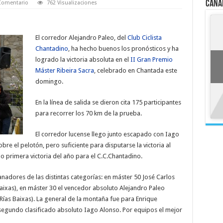
Cana
Comentario
762 Visualizaciones
El corredor Alejandro Paleo, del
Club Ciclista
Chantadino
, ha hecho buenos los pronósticos y ha
logrado la victoria absoluta en el
II Gran Premio
Máster Ribeira Sacra
, celebrado en Chantada este
domingo.
En la línea de salida se dieron cita 175 participantes
para recorrer los 70 km de la prueba.
El corredor lucense llego junto escapado con Iago
re el pelotón, pero suficiente para disputarse la victoria al
do primera victoria del año para el C.C.Chantadino.
adores de las distintas categorías: en máster 50 José Carlos
 Baixas), en máster 30 el vencedor absoluto Alejandro Paleo
Rías Baixas). La general de la montaña fue para Enrique
l segundo clasificado absoluto Iago Alonso. Por equipos el mejor