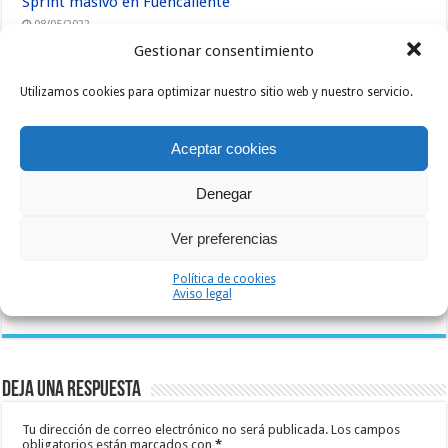
Sprint masivo en Fuencaliente
08/05/2022
Gestionar consentimiento
Utilizamos cookies para optimizar nuestro sitio web y nuestro servicio.
Aceptar cookies
Denegar
Ver preferencias
Crónica del Campeonato de Cataluña 2022 en El Bruc
Política de cookies
Aviso legal
08/05/2022
Deja una respuesta
Tu dirección de correo electrónico no será publicada.
Los campos
obligatorios están marcados con
*