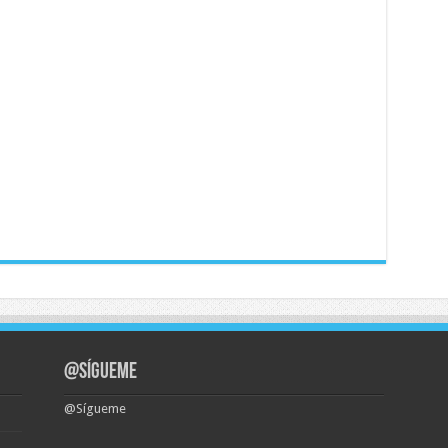
@Sígueme
@Sígueme