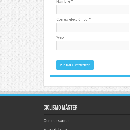
Nombre
*
Correo electrónico
*
Web
Ciclismo Máster
Quienes somos
Mapa del sitio