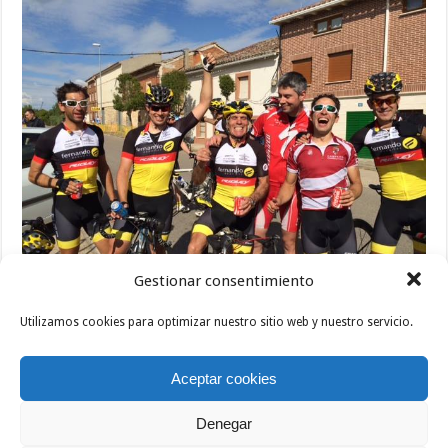
Gestionar consentimiento
Alegría del Deportes Fernando por la victoria de su compañero.
Utilizamos cookies para optimizar nuestro sitio web y nuestro servicio.
La carrera discurrió sin incidentes, aunque en el último kilómetro hubo
que lamentar la caída de Javier Pérez (Discobolo Sport) de la
Aceptar cookies
categoría máster 60. Se dio un buen porrazo, aunque por fortuna no
se rompió ningún hueso y la cosa quedó, como suele decirse, en
Denegar
«chapa y pintura».