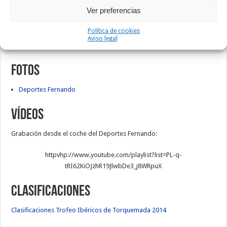
Otras cónicas
Ver preferencias
Política de cookies
Deportes Fernando
Aviso legal
Consultec GSport
Fotos
Deportes Fernando
Vídeos
Grabación desde el coche del Deportes Fernando:
httpvhp://www.youtube.com/playlist?list=PL-q-
tRI62KiOJzhR19JlwbDe3_j8WRpuX
Clasificaciones
Clasificaciones Trofeo Ibéricos de Torquemada 2014