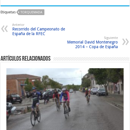
Etiquetas
TORQUEMADA
Anterior
Recorrido del Campeonato de
España de la RFEC
Siguiente
Memorial David Montenegro
2014 – Copa de España
Artículos relacionados