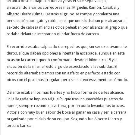
arranca desde abajo con fuerza y tras él sale Kepa Vallejo,
arrastrando a varios corredores más: Miguelín, Ramón, Casabal y
Alberto Hierro (Dima). Destrás el grupo se rompe y comienza una
persecución tipo gato y ratón en el que unos luchaban por alcanzar al
sexteto de cabeza mientras otros peleaban por alcanzar al grupo que
rodaba delante e intentar no quedar fuera de carrera.
El recorrido estaba salpicado de repechos que, sin ser excesivamente
duros, sí que daban opciones a intentar la escapada, aunque en esta
ocasión la carrera quedó conformada desde el kilómetro 15 y la
situación de la misma restó algo de espectáculo a las subidas. El
recorrido alternaba tramos con un asfalto en perfecto estado con
otros con el piso más irregular, pero sin ser excesivamente incómodo.
Delante estaban los más fuertes y no hubo forma de darles alcance.
En la llegada se impuso Miguelín, que tras innumerables puestos de
honor, siempre rozando la victoria, por fin pudo levantar los brazos.
Victoria con muy buen sabor de boca al ganar en casa y ser la carrera
organizada por el club de su equipo. Segundo fue Alberto Hierro y
tercero Larrea.