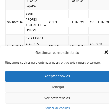
PEÑA LA
TOCINOS
PAJARA
XXVIII
TROFEO
08/10/2016
OPEN
LA UNION
C.C. LA UNIO
CIUDAD DE LA
UNION
37ª CLASICA
CICLISTA
C.C. MAR
25/11/2017
SOCIAL
SAN JAVIER
VILLA DE SAN
MENOR
Gestionar consentimiento
JAVIER
XVII CARRERA
Utilizamos cookies para optimizar nuestro sitio web y nuestro servicio.
SAN PEDRO
CICLISTA
26/11/2017
SOCIAL
DEL
C.C. PINATAR
MEMORIAL EL
PINATAR
Aceptar cookies
CAPELLAN
III MEMORIAL
Denegar
LOS
G.D. LOS
03/12/2017
ANTONIO
SOCIAL
ALCAZARES
ALCAZARES
VAZQUEZ
Ver preferencias
XXXXI
Política de cookies