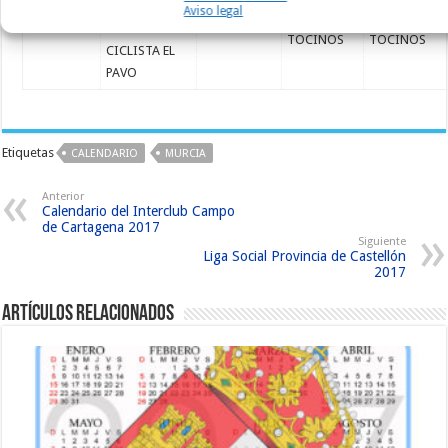
EDICION
Aviso legal
PUENTE
C.C. PUENTE
17/12/2017
CARRERA
SOCIAL
TOCINOS
TOCINOS
CICLISTA EL
PAVO
Etiquetas
CALENDARIO
MURCIA
Anterior
Calendario del Interclub Campo
de Cartagena 2017
Siguiente
Liga Social Provincia de Castellón
2017
Artículos relacionados