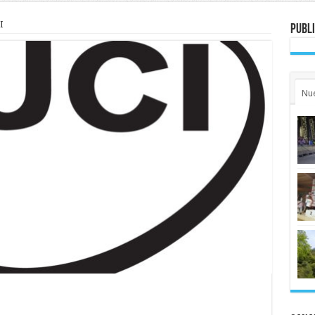
I
Publi
Nu