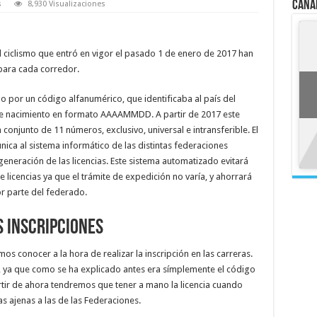
Cana
s
8,930 Visualizaciones
 ciclismo que entró en vigor el pasado 1 de enero de 2017 han
para cada corredor.
 por un código alfanumérico, que identificaba al país del
 de nacimiento en formato AAAAMMDD. A partir de 2017 este
 conjunto de 11 números, exclusivo, universal e intransferible. El
ica al sistema informático de las distintas federaciones
eneración de las licencias. Este sistema automatizado evitará
 licencias ya que el trámite de expedición no varía, y ahorrará
or parte del federado.
s inscripciones
s conocer a la hora de realizar la inscripción en las carreras.
 ya que como se ha explicado antes era símplemente el código
artir de ahora tendremos que tener a mano la licencia cuando
 ajenas a las de las Federaciones.