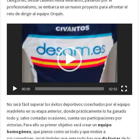
categorías, desde cadetes hasta veteranos, pasando por el
profesionalismo, se embarca en un nuevo proyecto para afrontar el
reto de dirigir al equipo Orquín.
Reproductor
de
vídeo
00:00
02:52
No será fácil superar los éxitos deportivos cosechados por el equipo
madrileño en su etapa anterior, donde prácticamente lo ha ganado
todo y, salvo contadas ocasiones, cuenta sus participaciones por
victorias. Para ello su primer objetivo será crear un
equipo
homogéneo
, que piense como un todo y que motive a
sus corredores, inculcándoles que ante todo hay que
disfrutar
de lo