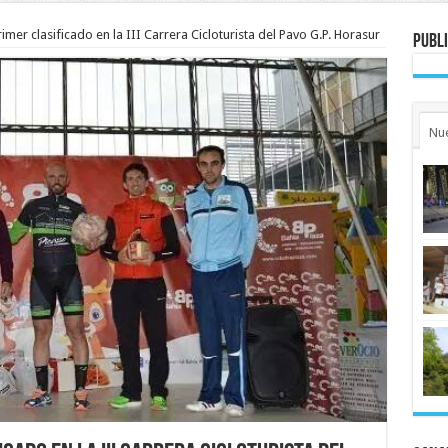
imer clasificado en la III Carrera Cicloturista del Pavo G.P. Horasur
Publi
Nu