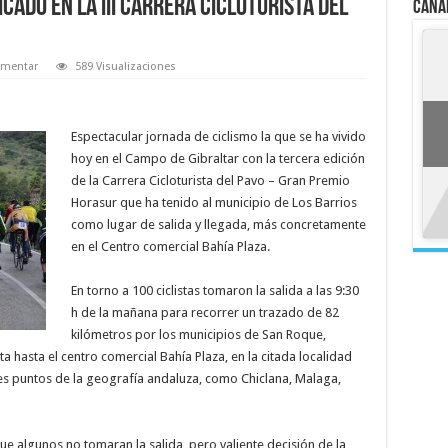
cado en la III Carrera Cicloturista del
Cana
mentar
589 Visualizaciones
Espectacular jornada de ciclismo la que se ha vivido
hoy en el Campo de Gibraltar con la tercera edición
de la Carrera Cicloturista del Pavo – Gran Premio
Horasur que ha tenido al municipio de Los Barrios
como lugar de salida y llegada, más concretamente
en el Centro comercial Bahía Plaza.
En torno a 100 ciclistas tomaron la salida a las 9:30
h de la mañana para recorrer un trazado de 82
kilómetros por los municipios de San Roque,
lta hasta el centro comercial Bahía Plaza, en la citada localidad
tes puntos de la geografía andaluza, como Chiclana, Malaga,
ue algunos no tomaran la salida, pero valiente decisión de la