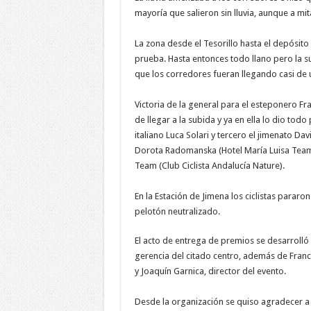
mayoría que salieron sin lluvia, aunque a mi
La zona desde el Tesorillo hasta el depósito 
prueba. Hasta entonces todo llano pero la s
que los corredores fueran llegando casi de 
Victoria de la general para el esteponero Fr
de llegar a la subida y ya en ella lo dio tod
italiano Luca Solari y tercero el jimenato D
Dorota Radomanska (Hotel María Luisa Team).
Team (Club Ciclista Andalucía Nature).
En la Estación de Jimena los ciclistas pararon
pelotón neutralizado.
El acto de entrega de premios se desarrolló 
gerencia del citado centro, además de Franc
y Joaquín Garnica, director del evento.
Desde la organización se quiso agradecer a 