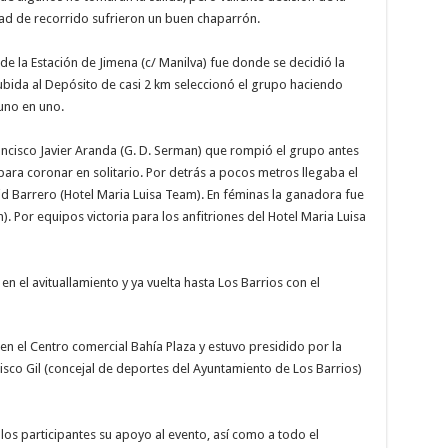
tad de recorrido sufrieron un buen chaparrón.
de la Estación de Jimena (c/ Manilva) fue donde se decidió la
ubida al Depósito de casi 2 km seleccionó el grupo haciendo
uno en uno.
ancisco Javier Aranda (G. D. Serman) que rompió el grupo antes
o para coronar en solitario. Por detrás a pocos metros llegaba el
avid Barrero (Hotel Maria Luisa Team). En féminas la ganadora fue
 Por equipos victoria para los anfitriones del Hotel Maria Luisa
 en el avituallamiento y ya vuelta hasta Los Barrios con el
en el Centro comercial Bahía Plaza y estuvo presidido por la
isco Gil (concejal de deportes del Ayuntamiento de Los Barrios)
los participantes su apoyo al evento, así como a todo el