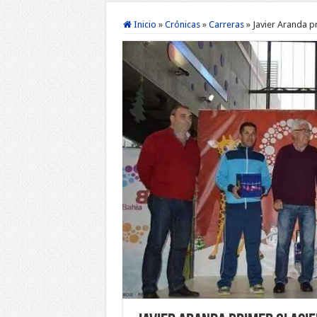
Inicio
»
Crónicas
»
Carreras
»
Javier Aranda pr