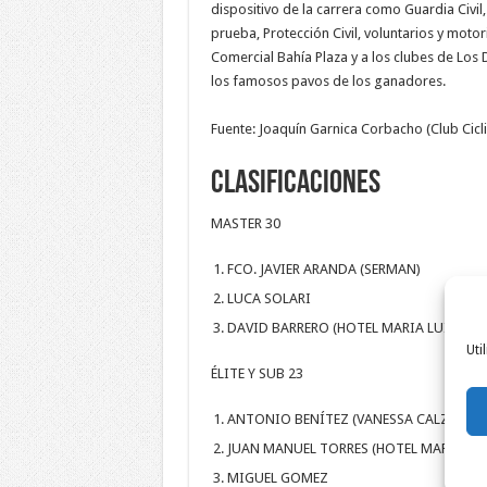
dispositivo de la carrera como Guardia Civil
prueba, Protección Civil, voluntarios y motor
Comercial Bahía Plaza y a los clubes de Los
los famosos pavos de los ganadores.
Fuente: Joaquín Garnica Corbacho (
Club Cicl
Clasificaciones
MASTER 30
FCO. JAVIER ARANDA (SERMAN)
LUCA SOLARI
DAVID BARRERO (HOTEL MARIA LUISA)
Uti
ÉLITE Y SUB 23
ANTONIO BENÍTEZ (VANESSA CALZADOS
JUAN MANUEL TORRES (HOTEL MARIA LUI
MIGUEL GOMEZ