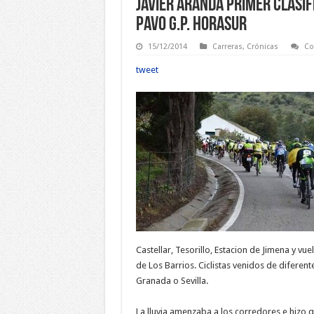
Javier Aranda primer clasifi
Pavo G.P. Horasur
15/12/2014
Carreras
,
Crónicas
Co
tweet
Castellar, Tesorillo, Estacion de Jimena y vue
de Los Barrios. Ciclistas venidos de diferen
Granada o Sevilla.
La lluvia amenzaba a los corredores e hizo q